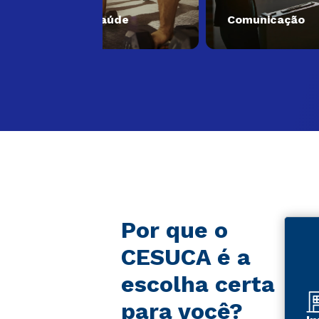
Saúde
Comunicação
E
Por que o
CESUCA é a
escolha certa
para você?