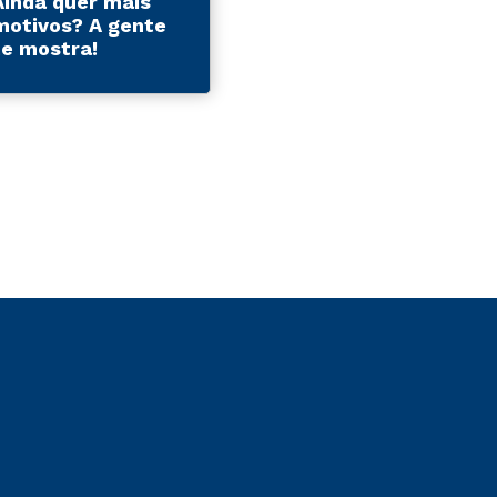
Ainda quer mais
motivos? A gente
te mostra!