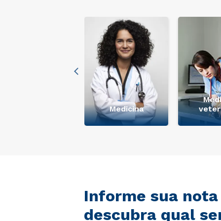
Medi
+ Ver mais
Medicina
veter
Informe sua nota
descubra qual se