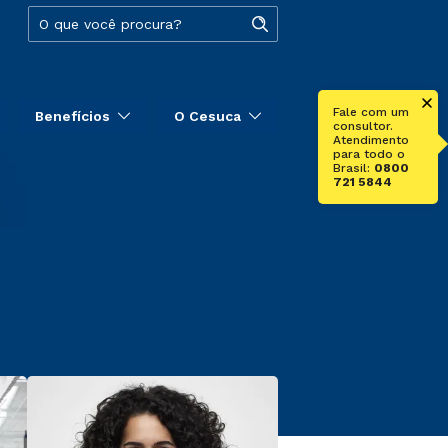
Fale com um
Benefícios
O Cesuca
consultor.
Atendimento
para todo o
Brasil:
0800
721 5844