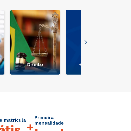
Direito
+ Ver mais
Primeira
e matrícula
mensalidade
átis