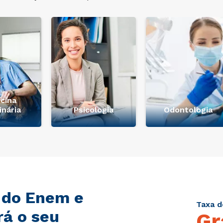
cina
inária
Psicologia
Odontologia
 do Enem e
Taxa d
rá o seu
Gr