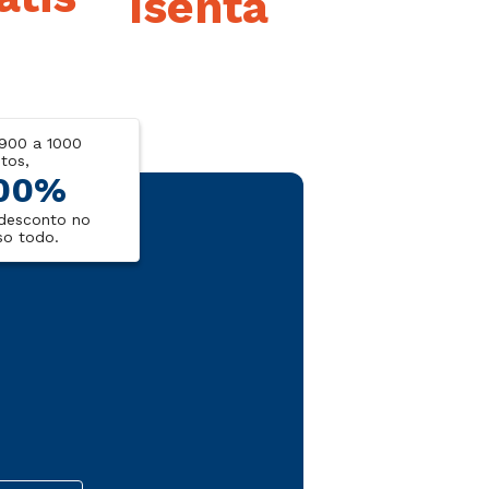
Isenta
900 a 1000
tos,
00%
desconto no
so todo.