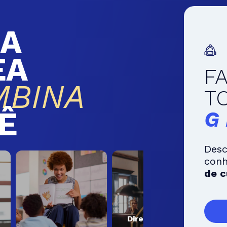
A
EA
F
MBINA
T
Ê
G
Desc
con
de c
Direito e