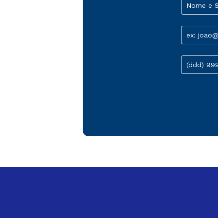
Nome e 
ex: joao
(ddd) 99