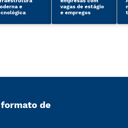
nfraestrutura
empresas com
oderna e
vagas de estágio
ecnológica
e empregos
 formato de