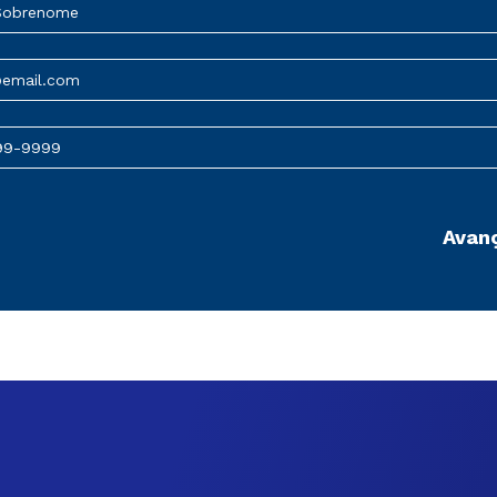
Sobrenome
@email.com
99-9999
Avan