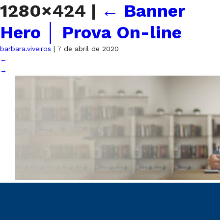
1280×424
|
←
Banner
Hero │ Prova On-line
barbara.viveiros
|
7 de abril de 2020
←
→