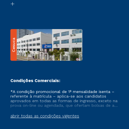
Transferência
Cesuca
Condições Comerciais:
*A condição promocional de 1ª mensalidade isenta –
referente à matrícula – aplica-se aos candidatos
aprovados em todas as formas de ingresso, exceto na
prova on-line ou agendada, que ofertam bolsas de até
50% de desconto, ambos ingressantes no semestre
vigente, que ainda não tenham efetivado e/ou não
abrir todas as condições vigentes
tenham cancelado ou trancado sua matrícula em uma
das Instituições da Cruzeiro do Sul Educacional, no
período de um ano. Tais condições não se aplicam