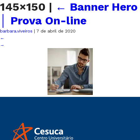
145×150
|
←
Banner Hero
│ Prova On-line
barbara.viveiros
|
7 de abril de 2020
←
→