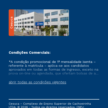
Cesuca
Condições Comerciais:
*A condição promocional de 1ª mensalidade isenta –
referente à matrícula – aplica-se aos candidatos
aprovados em todas as formas de ingresso, exceto na
prova on-line ou agendada, que ofertam bolsas de até
50% de desconto, ambos ingressantes no semestre
vigente, que ainda não tenham efetivado e/ou não
abrir todas as condições vigentes
tenham cancelado ou trancado sua matrícula em uma
das Instituições da Cruzeiro do Sul Educacional, no
período de um ano. Tais condições não se aplicam
aos cursos de Medicina, e também para matriculados
via FIES, Prouni e outros programas governamentais, e
Cesuca – Complexo de Ensino Superior de Cachoeirinha
não se acumula com nenhuma outra campanha
LTDA. © 2026 - Todos os direitos reservados. CNPJ: