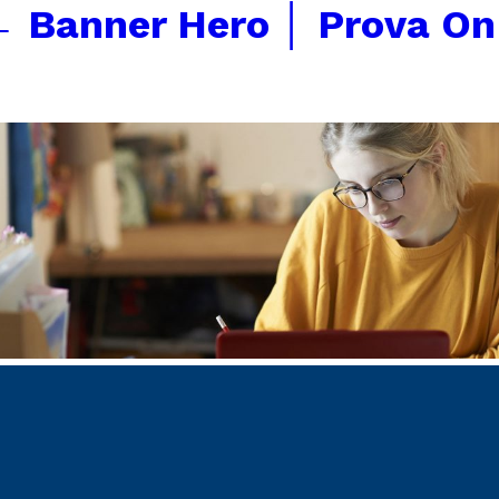
←
Banner Hero │ Prova On