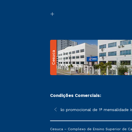
Cesuca
Condições Comerciais:
 poderão sofrer alterações nos períodos de rematrícula conform
*A condição promocional de 1ª mensalidade isen
Cesuca – Complexo de Ensino Superior de Cach