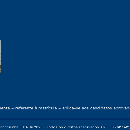
e exposto no contrato de prestação de serviços
ta – referente à matrícula – aplica-se aos candidatos aprovado
oeirinha LTDA. © 2026 - Todos os direitos reservados. CNPJ: 05.687.481/