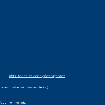
abrir todas as condições vigentes
s em todas as formas de ingresso, exceto na prova on-line ou a
**Semipresencial é um formato do E
0001-79 | Portaria