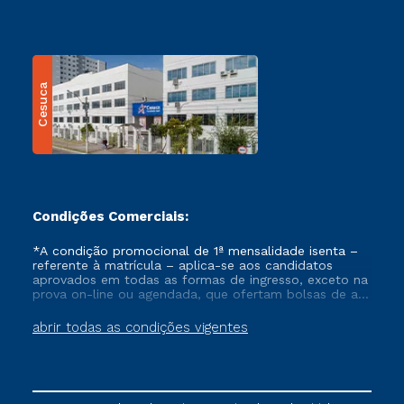
Cesuca
Condições Comerciais:
*A condição promocional de 1ª mensalidade isenta –
referente à matrícula – aplica-se aos candidatos
aprovados em todas as formas de ingresso, exceto na
prova on-line ou agendada, que ofertam bolsas de até
50% de desconto, ambos ingressantes no semestre
vigente, que ainda não tenham efetivado e/ou não
abrir todas as condições vigentes
tenham cancelado ou trancado sua matrícula em uma
das Instituições da Cruzeiro do Sul Educacional, no
período de um ano. Tais condições não se aplicam
aos cursos de Medicina, e também para matriculados
via FIES, Prouni e outros programas governamentais, e