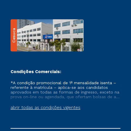
Cesuca
Condições Comerciais:
*A condição promocional de 1ª mensalidade isenta –
referente à matrícula – aplica-se aos candidatos
aprovados em todas as formas de ingresso, exceto na
prova on-line ou agendada, que ofertam bolsas de até
50% de desconto, ambos ingressantes no semestre
vigente, que ainda não tenham efetivado e/ou não
abrir todas as condições vigentes
tenham cancelado ou trancado sua matrícula em uma
das Instituições da Cruzeiro do Sul Educacional, no
período de um ano. Tais condições não se aplicam
aos cursos de Medicina, e também para matriculados
via FIES, Prouni e outros programas governamentais, e