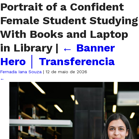
Portrait of a Confident
Female Student Studying
With Books and Laptop
in Library
|
←
Banner
Hero │ Transferencia
Fernada Iana Souza
|
12 de maio de 2026
←