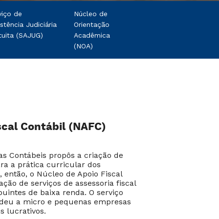
viço de
Núcleo de
istência Judiciária
Orientação
tuita (SAJUG)
Acadêmica
(NOA)
scal Contábil (NAFC)
as Contábeis propôs a criação de
ra a prática curricular dos
, então, o Núcleo de Apoio Fiscal
ção de serviços de assessoria fiscal
ibuintes de baixa renda. O serviço
ndeu a micro e pequenas empresas
s lucrativos.