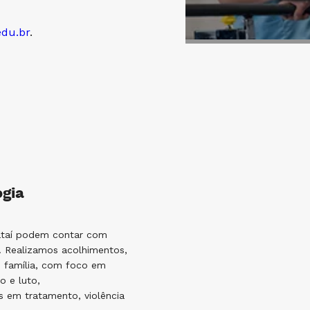
edu.br
.
ogia
ataí podem contar com
a. Realizamos acolhimentos,
m família, com foco em
o e luto,
s em tratamento, violência