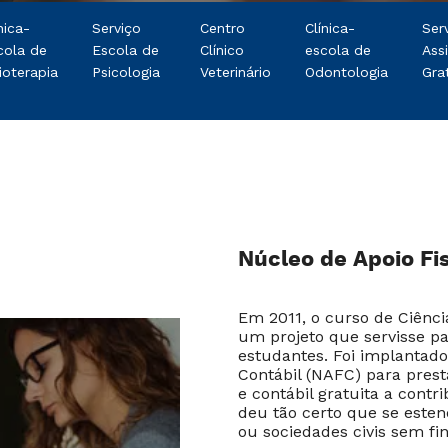
nica-
Serviço
Centro
Clínica-
Ser
cola de
Escola de
Clínico
escola de
Ass
ioterapia
Psicologia
Veterinário
Odontologia
Gra
Núcleo de Apoio Fi
Em 2011, o curso de Ciênci
um projeto que servisse pa
estudantes. Foi implantado
Contábil (NAFC) para presta
e contábil gratuita a contr
deu tão certo que se este
ou sociedades civis sem fin