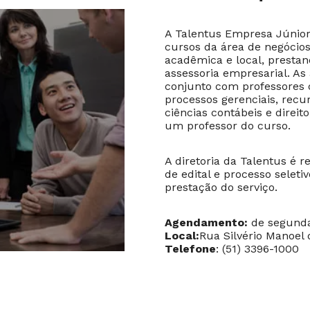
A Talentus Empresa Júnior
cursos da área de negócio
acadêmica e local, prestan
assessoria empresarial. As
conjunto com professores 
processos gerenciais, recu
ciências contábeis e direi
um professor do curso.
A diretoria da Talentus é r
de edital e processo seleti
prestação do serviço.
Agendamento:
de segunda
Local:
Rua Silvério Manoel d
Telefone
: (51) 3396-1000