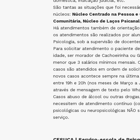
doméstica, indicação judicial, etc.
São tantas as situações que foi necessá
núcleos:
Núcleo Centrado na Pessoa e 
Comunitária, Núcleo de Laços Psicanalí
Há atendimentos também de orientação p
os atendimentos são realizados por alun
Psicologia, sob a supervisão de docente
Para solicitar atendimento o paciente de
idade, ser morador de Cachoeirinha ou Gr
menor que 3 salários mínimos mensais. O
casos são atendidos em ordem de solici
novos casos acontece sempre na última
entre 19h e 20h (nos meses de Março a
através de mensagem de texto pelo Wha
Casos abuso de álcool ou outras drogas,
necessitem de atendimento contínuo (c
psicológicas ou neuropsicológicas NÃO 
serviço.
CESUCA | Serviço-escola de Psico