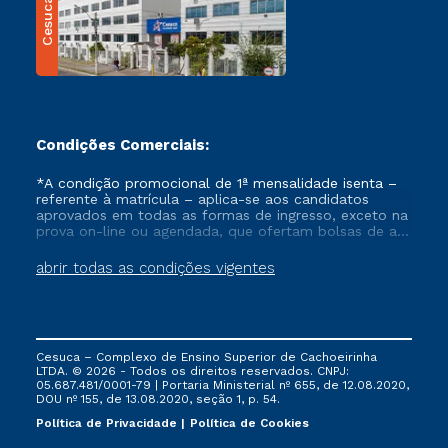
Cesuca
Condições Comerciais:
*A condição promocional de 1ª mensalidade isenta –
referente à matrícula – aplica-se aos candidatos
aprovados em todas as formas de ingresso, exceto na
prova on-line ou agendada, que ofertam bolsas de até
50% de desconto, ambos ingressantes no semestre
vigente, que ainda não tenham efetivado e/ou não
abrir todas as condições vigentes
tenham cancelado ou trancado sua matrícula em uma
das Instituições da Cruzeiro do Sul Educacional, no
período de um ano. Tais condições não se aplicam
aos cursos de Medicina, e também para matriculados
via FIES, Prouni e outros programas governamentais, e
Cesuca – Complexo de Ensino Superior de Cachoeirinha
não se acumula com nenhuma outra campanha
LTDA. © 2026 - Todos os direitos reservados. CNPJ:
ofertada pela Instituição.
05.687.481/0001-79 | Portaria Ministerial nº 655, de 12.08.2020,
DOU nº 155, de 13.08.2020, seção 1, p. 54.
Política de Privacidade
Política de Cookies