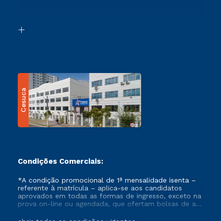
Retorne ao Curso
Acessibilidade
Segunda Graduação
Biblioteca
Transferência
Cesuca
Condições Comerciais:
*A condição promocional de 1ª mensalidade isenta –
referente à matrícula – aplica-se aos candidatos
aprovados em todas as formas de ingresso, exceto na
prova on-line ou agendada, que ofertam bolsas de até
50% de desconto, ambos ingressantes no semestre
vigente, que ainda não tenham efetivado e/ou não