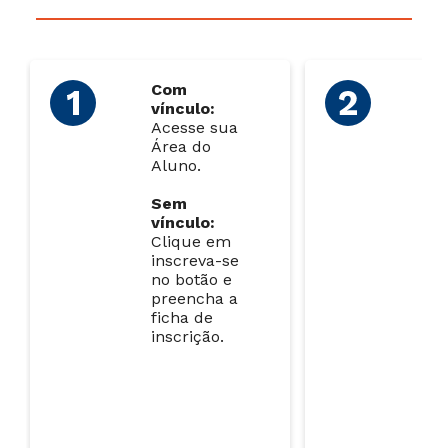
Com
C
vínculo:
ví
Acesse sua
Se
Área do
CA
Aluno.
lin
su
Sem
sol
vínculo:
Clique em
S
inscreva-se
ví
no botão e
Re
preencha a
Ma
ficha de
di
inscrição.
ne
de