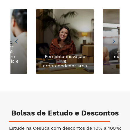
ia com
 2 mil
Labora
as com
Fomenta inovação
excelê
estágio e
e
imer
egos
empreendedorismo
pr
Bolsas de Estudo e Descontos
Estude na Cesuca com descontos de 10% a 100%: