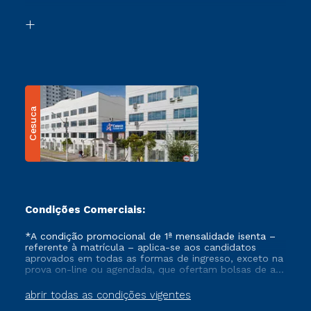
Segunda Graduação
Biblioteca
Transferência
Cesuca
Condições Comerciais:
*A condição promocional de 1ª mensalidade isenta –
referente à matrícula – aplica-se aos candidatos
aprovados em todas as formas de ingresso, exceto na
prova on-line ou agendada, que ofertam bolsas de até
50% de desconto, ambos ingressantes no semestre
vigente, que ainda não tenham efetivado e/ou não
abrir todas as condições vigentes
tenham cancelado ou trancado sua matrícula em uma