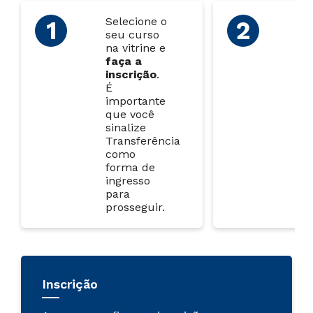
Selecione o
Ao
seu curso
ins
na vitrine e
en
faça a
do
inscrição
.
pa
É
lin
importante
que você
sinalize
Transferência
como
forma de
ingresso
para
prosseguir.
Inscrição