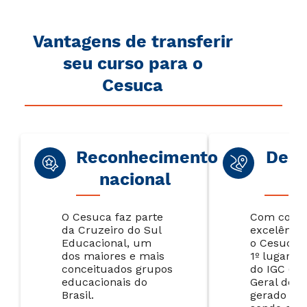
Vantagens de transferir
seu curso para o
Cesuca
Reconhecimento
Dest
nacional
r
O Cesuca faz parte
Com conce
d
a
Cruzeiro do Sul
excelência
Educacional
, um
o
Cesuca
e
dos maiores
e mais
1º lugar n
conceituados
grupos
do IGC (Ín
educacionais do
Geral de C
Brasil.
gerado pe