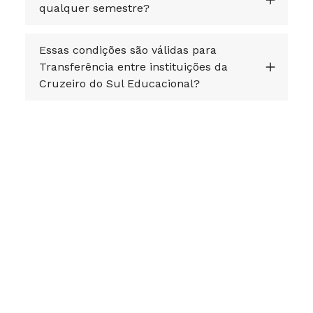
qualquer semestre?
Essas condições são válidas para
Transferência entre instituições da
Cruzeiro do Sul Educacional?
Posso transferir o meu FIES?
Fiz minha inscrição. E agora? O que
devo fazer?
Meus documentos foram reprovados.
O que devo fazer?