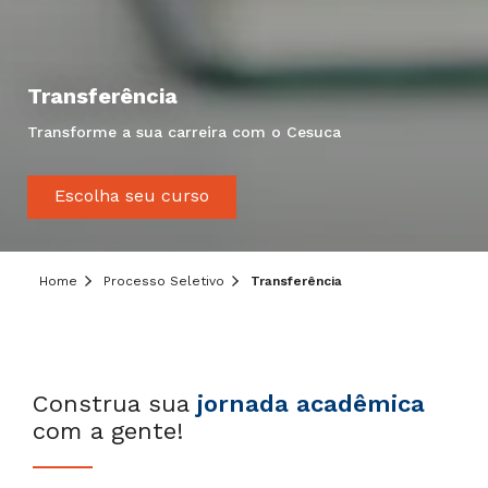
Transferência
Transforme a sua carreira com o Cesuca
Hei, você ainda tem dúvidas?
Escolha seu curso
Precisa de mais informações sobre o curso,
processo seletivo ou formas de pagamento?
Deixe aqui o seu contato que um de nossos
Home
Processo Seletivo
Transferência
consultores irá te ajudar!
Informe seus dados:
Construa sua
jornada acadêmica
com a gente!