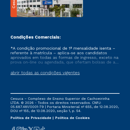
Cesuca
Condições Comerciais:
*A condição promocional de 1ª mensalidade isenta –
referente à matrícula – aplica-se aos candidatos
aprovados em todas as formas de ingresso, exceto na
prova on-line ou agendada, que ofertam bolsas de até
50% de desconto, ambos ingressantes no semestre
vigente, que ainda não tenham efetivado e/ou não
abrir todas as condições vigentes
tenham cancelado ou trancado sua matrícula em uma
das Instituições da Cruzeiro do Sul Educacional, no
período de um ano. Tais condições não se aplicam
aos cursos de Medicina, e também para matriculados
via FIES, Prouni e outros programas governamentais, e
Cesuca – Complexo de Ensino Superior de Cachoeirinha
não se acumula com nenhuma outra campanha
LTDA. © 2026 - Todos os direitos reservados. CNPJ:
ofertada pela Instituição.
05.687.481/0001-79 | Portaria Ministerial nº 655, de 12.08.2020,
DOU nº 155, de 13.08.2020, seção 1, p. 54.
Política de Privacidade
Política de Cookies