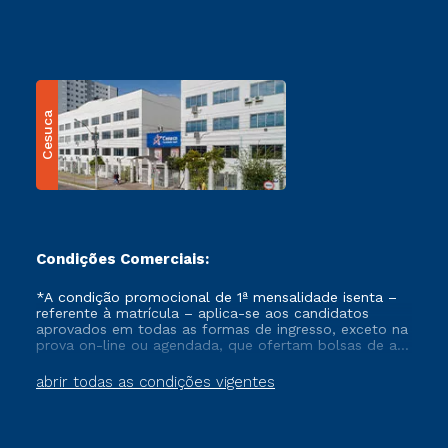
Cesuca
Condições Comerciais:
*A condição promocional de 1ª mensalidade isenta –
referente à matrícula – aplica-se aos candidatos
aprovados em todas as formas de ingresso, exceto na
prova on-line ou agendada, que ofertam bolsas de até
50% de desconto, ambos ingressantes no semestre
vigente, que ainda não tenham efetivado e/ou não
abrir todas as condições vigentes
tenham cancelado ou trancado sua matrícula em uma
das Instituições da Cruzeiro do Sul Educacional, no
período de um ano. Tais condições não se aplicam
aos cursos de Medicina, e também para matriculados