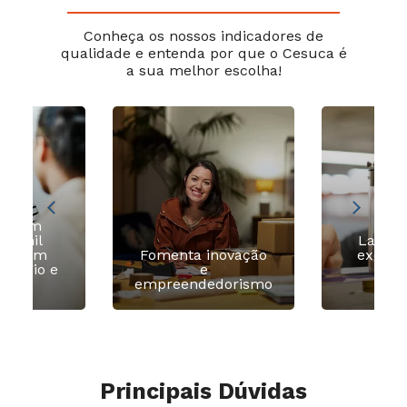
Conheça os nossos indicadores de
qualidade e entenda por que o Cesuca é
a sua melhor escolha!
ia com
 2 mil
Labora
as com
Fomenta inovação
excelê
estágio e
e
imer
egos
empreendedorismo
pr
Principais Dúvidas