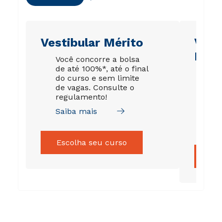
Vestibular Mérito
Vest
Esco
Você concorre a bolsa
de até 100%*, até o final
É p
do curso e sem limite
pro
de vagas. Consulte o
ou 
regulamento!
esc
no 
Saiba mais
Sai
Escolha seu curso
Es