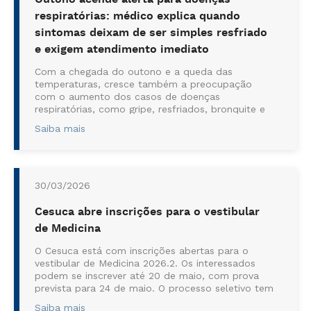
respiratórias: médico explica quando
sintomas deixam de ser simples resfriado
e exigem atendimento imediato
Com a chegada do outono e a queda das
temperaturas, cresce também a preocupação
com o aumento dos casos de doenças
respiratórias, como gripe, resfriados, bronquite e
crises de asma. A combinação entre ar seco,
Saiba mais
maior circulação viral, poluição e permanência
prolongada em ambientes fechados favorece a
transmissão de vírus como ...
30/03/2026
Cesuca abre inscrições para o vestibular
de Medicina
O Cesuca está com inscrições abertas para o
vestibular de Medicina 2026.2. Os interessados
podem se inscrever até 20 de maio, com prova
prevista para 24 de maio. O processo seletivo tem
taxa de inscrição de R$ 289,00. Ao todo, são
Saiba mais