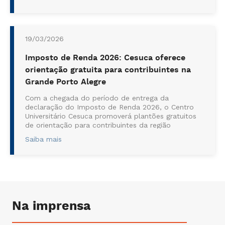
ofertadas 25 vagas para o curso. A seleção ...
19/03/2026
Imposto de Renda 2026: Cesuca oferece
orientação gratuita para contribuintes na
Grande Porto Alegre
Com a chegada do período de entrega da
declaração do Imposto de Renda 2026, o Centro
Universitário Cesuca promoverá plantões gratuitos
de orientação para contribuintes da região
metropolitana de Porto Alegre. A iniciativa busca
Saiba mais
auxiliar pessoas físicas e microempreendedores
individuais (MEIs) a organizar documentos e
preenche...
Na imprensa