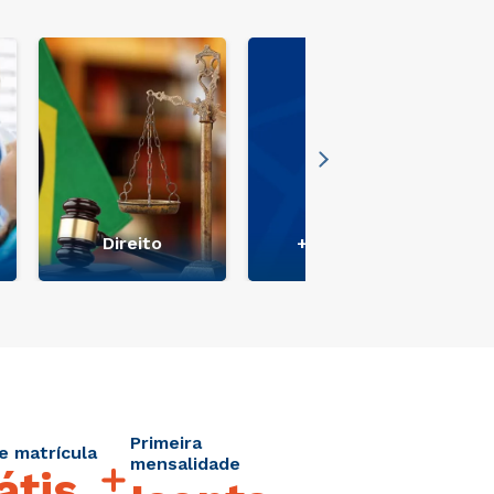
Direito
+ Ver mais
Primeira
e matrícula
mensalidade
átis