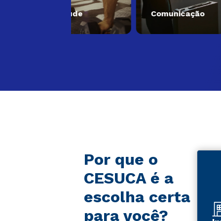
Saúde
Comunicação
E
Por que o
CESUCA é a
escolha certa
para você?