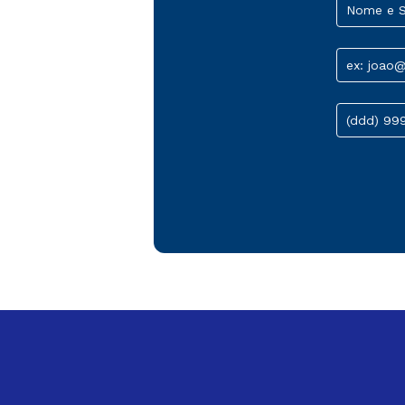
Nome e 
ex: joao
(ddd) 99