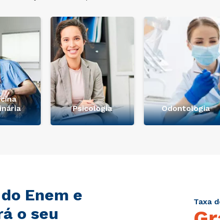
cina
inária
Psicologia
Odontologia
 do Enem e
Taxa d
rá o seu
Gr