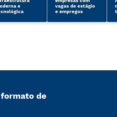
nfraestrutura
empresas com
oderna e
vagas de estágio
ecnológica
e empregos
 formato de