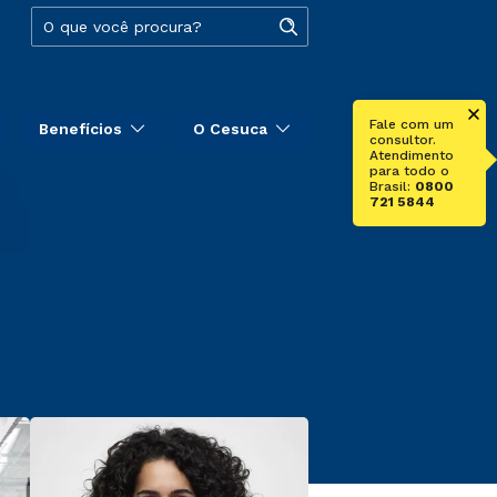
Fale com um
Benefícios
O Cesuca
consultor.
Atendimento
para todo o
Brasil:
0800
721 5844