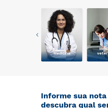
Medi
+ Ver mais
Medicina
veter
Informe sua nota
descubra qual se