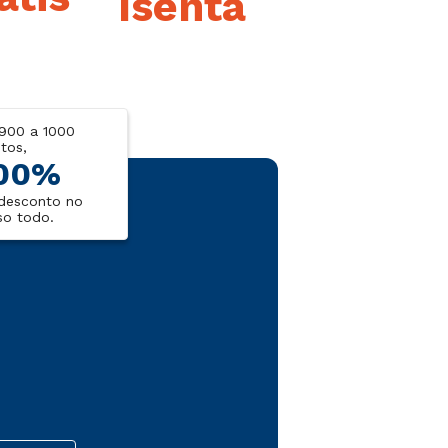
Isenta
900 a 1000
tos,
00%
desconto no
so todo.