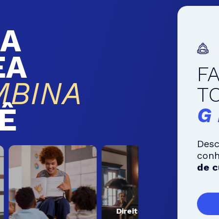
A
EA
F
MBINA
T
Ê
G
Desc
con
de c
Direito e