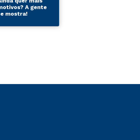
Ainda quer mais
motivos? A gente
te mostra!