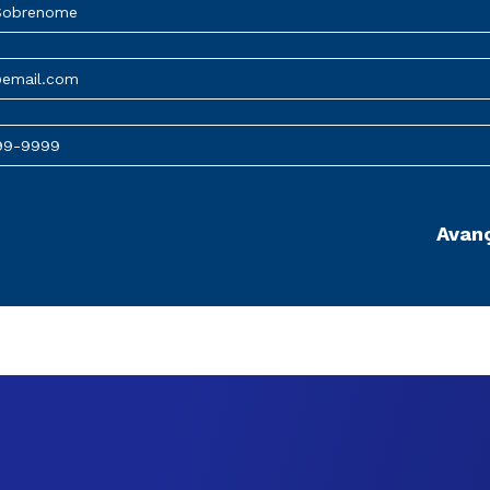
Sobrenome
@email.com
99-9999
Avan