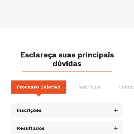
Esclareça suas principais
dúvidas
Processo Seletivo
Matrícula
Cursos
Inscrições
Resultados