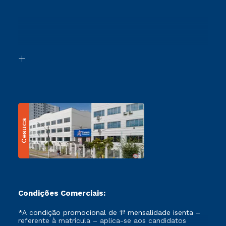
Vestibular Redação
Cursos Profissionalizantes
Sou Ex-Aluno
Ingresso via Enem
Canais de Atendimento
Retorne ao Curso
Acessibilidade
Segunda Graduação
Biblioteca
Transferência
Cesuca
Condições Comerciais:
*A condição promocional de 1ª mensalidade isenta –
referente à matrícula – aplica-se aos candidatos