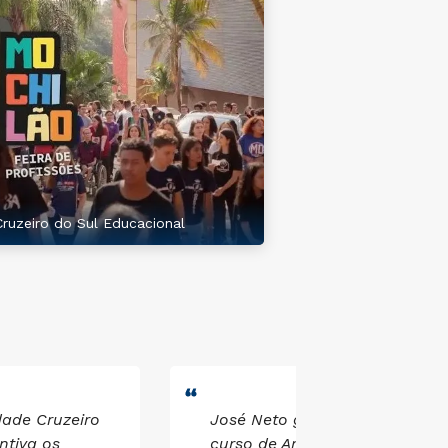
Cruzeiro do Sul Educacional
dade Cruzeiro
José Neto ganhou uma bolsa 
ntiva os
curso de Arquitetura e Urbani