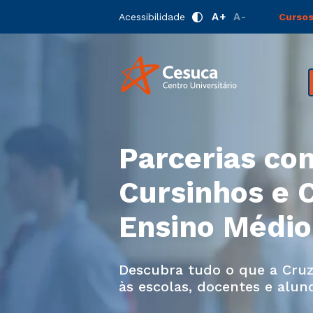
A+
A-
Acessibilidade
Cursos
Parcerias co
Cursinhos e 
Ensino Médio
Descubra tudo o que a Cruz
às escolas, docentes e alun