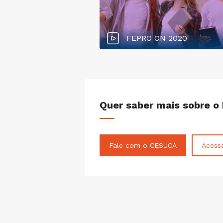
7
FEPRO ON 2020
Quer saber mais sobre o
Fale com o CESUCA
Acess