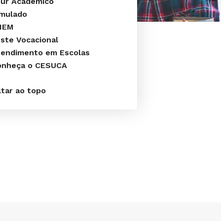
our Acadêmico
imulado
NEM
ste Vocacional
tendimento em Escolas
onheça o CESUCA
ltar ao topo