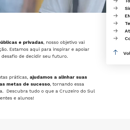
T
S
E
Te
A
C
úblicas e privadas
, nosso objetivo vai
ão. Estamos aqui para inspirar e apoiar
Vo
 desafio de decidir seu futuro.
as práticas,
ajudamos a alinhar suas
uas metas de sucesso
, tornando essa
va.
Descubra tudo o que a Cruzeiro do Sul
centes e alunos!