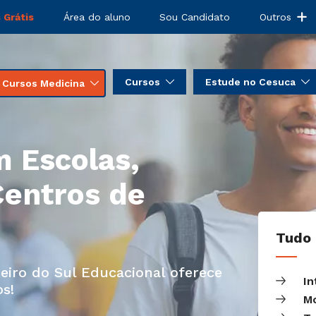
 Grátis
Área do aluno
Sou Candidato
Outros
Cursos
Estude no Cesuca
Cursos Medicina
m Escolas,
Centros de
Tudo
eiro do Sul Educacional oferece
In
os!
Mo