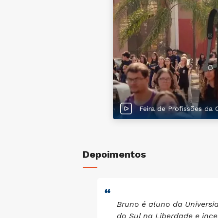
Feira de Profissões da 
Depoimentos
a para o curso
Bruno é aluno da Universi
rsidade Cruzeiro
do Sul na Liberdade e ince