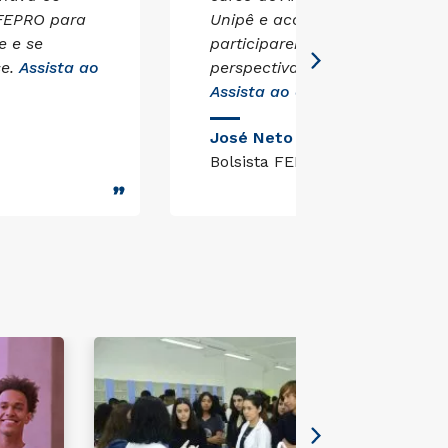
 FEPRO para
Unipê e aconselha os estudan
e e se
participarem da Feira para mu
se.
Assista ao
perspectiva sobre a vida univer
Assista ao depoimento
.
José Neto
Bolsista FEPRO