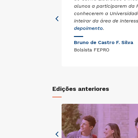
 e acredita que
alunos a participarem da
ade de mudar
conhecerem a Universidad
a ao
inteirar da área de interes
depoimento
.
el
Bruno de Castro F. Silva
Bolsista FEPRO
Edições anteriores