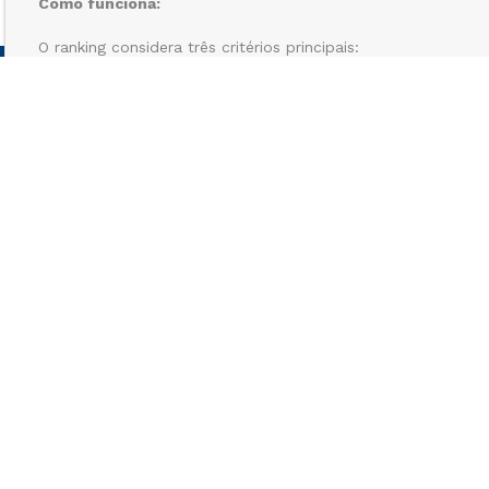
Como funciona:
O ranking considera três critérios principais:
Projeto pedagógico
Qualificação do corpo docente
Infraestrutura dos cursos
As avaliações são realizadas por professores e coordenador
instituições da mesma região em que atuam. Isso garante um
à realidade local.
Reconhecimento recebido:
20 cursos do Cesuca foram reconhecidos com um total de 6
estrelas!
Saiba mais