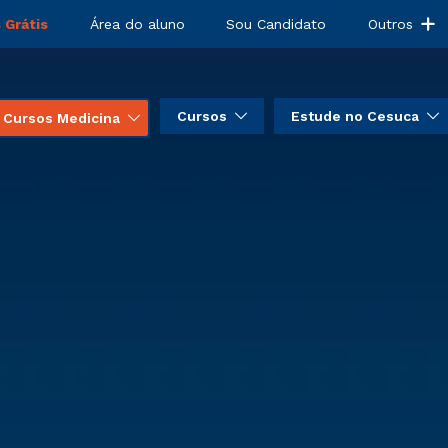
 Grátis
Área do aluno
Sou Candidato
Outros
Cursos
Estude no Cesuca
Cursos Medicina