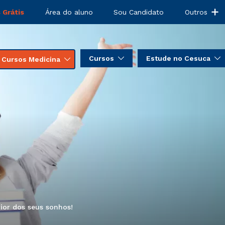
 Grátis
Área do aluno
Sou Candidato
Outros
Cursos
Estude no Cesuca
Cursos Medicina
ior dos seus sonhos!