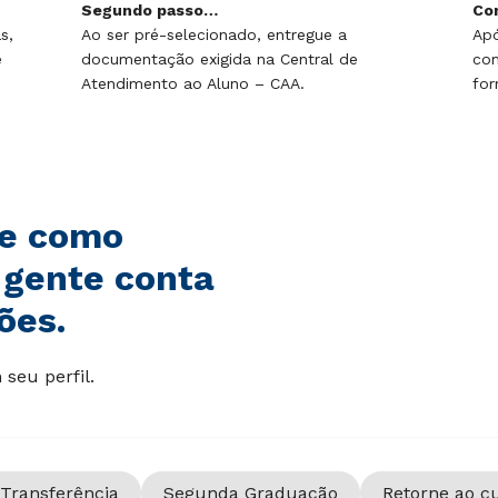
Segundo passo…
Co
s,
Ao ser pré-selecionado, entregue a
Apó
e
documentação exigida na Central de
com
Atendimento ao Aluno – CAA.
for
de como
 gente conta
ões.
seu perfil.
Transferência
Segunda Graduação
Retorne ao c