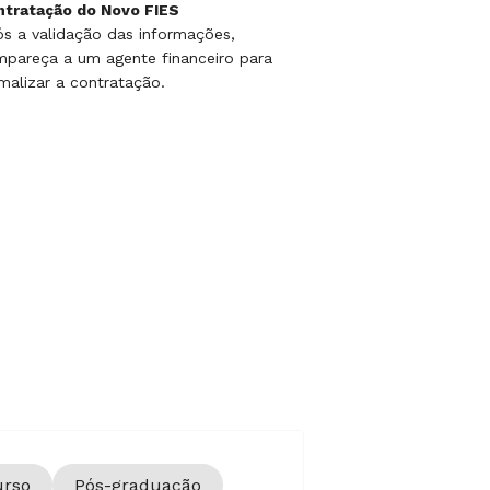
ntratação do Novo FIES
s a validação das informações,
pareça a um agente financeiro para
malizar a contratação.
urso
Pós-graduação