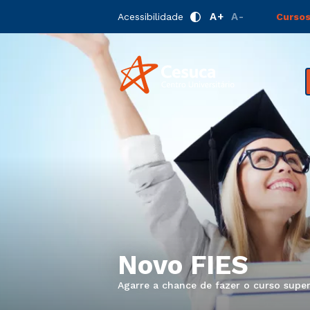
A+
A-
Acessibilidade
Cursos
Novo FIES
Agarre a chance de fazer o curso super