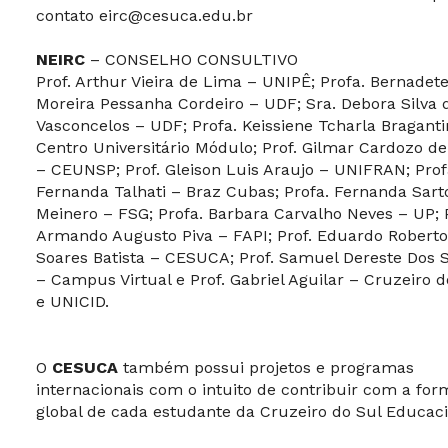
contato
eirc@cesuca.edu.br
NEIRC
– CONSELHO CONSULTIVO
Prof. Arthur Vieira de Lima – UNIPÊ; Profa. Bernadet
Moreira Pessanha Cordeiro – UDF; Sra. Debora Silva 
Vasconcelos – UDF; Profa. Keissiene Tcharla Braganti
Centro Universitário Módulo; Prof. Gilmar Cardozo d
– CEUNSP; Prof. Gleison Luis Araujo – UNIFRAN; Prof
Fernanda Talhati – Braz Cubas; Profa. Fernanda Sart
Meinero – FSG; Profa. Barbara Carvalho Neves – UP; P
Armando Augusto Piva – FAPI; Prof. Eduardo Roberto
Soares Batista – CESUCA; Prof. Samuel Dereste Dos 
– Campus Virtual e Prof. Gabriel Aguilar – Cruzeiro d
e UNICID.
O
CESUCA
também possui projetos e programas
internacionais com o intuito de contribuir com a fo
global de cada estudante da Cruzeiro do Sul Educac