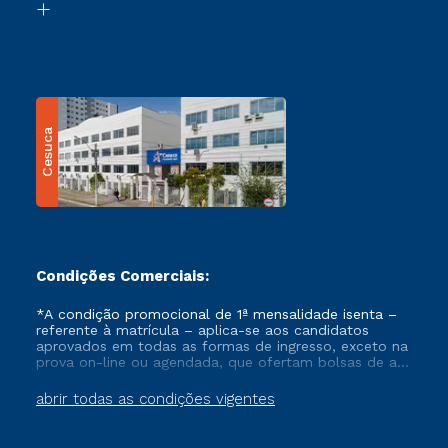
Transferência
Cesuca
Condições Comerciais:
*A condição promocional de 1ª mensalidade isenta –
referente à matrícula – aplica-se aos candidatos
aprovados em todas as formas de ingresso, exceto na
prova on-line ou agendada, que ofertam bolsas de até
50% de desconto, ambos ingressantes no semestre
vigente, que ainda não tenham efetivado e/ou não
abrir todas as condições vigentes
tenham cancelado ou trancado sua matrícula em uma
das Instituições da Cruzeiro do Sul Educacional, no
período de um ano. Tais condições não se aplicam