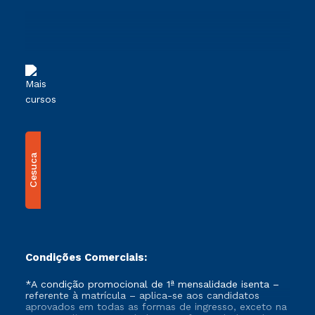
Sou Ex-Aluno
Ingresso via Enem
Canais de Atendimento
Retorne ao Curso
Acessibilidade
Segunda Graduação
Biblioteca
Transferência
Cesuca
Condições Comerciais:
*A condição promocional de 1ª mensalidade isenta –
referente à matrícula – aplica-se aos candidatos
aprovados em todas as formas de ingresso, exceto na