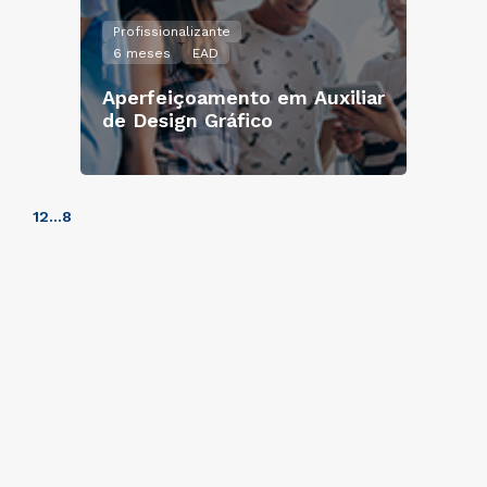
Profissionalizante
6 meses
EAD
Aperfeiçoamento em Auxiliar
de Design Gráfico
1
2
...
8