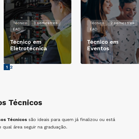
Técnico
3 semestres
Técnico
2 semestres
EAD
EAD
Técnico em
Técnico em
Eletrotécnica
Eventos
1
2
os Técnicos
sos Técnicos
são ideais para quem já finalizou ou está
 qual área seguir na graduação.