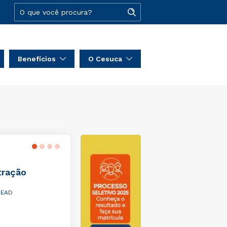
Benefícios
O Cesuca
 em Administração
nico
EAD
emestres