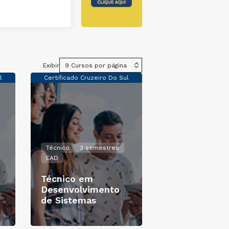
 o curso
Exibir
l
Certificado Cruzeiro Do Sul
Técnico
3 semestres
EAD
Técnico em
Desenvolvimento
de Sistemas