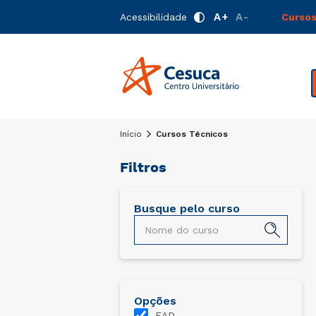
A+
A-
Acessibilidade
Cursos
Início
Cursos Técnicos
Filtros
Busque pelo curso
Técnico em Admini
Técnico
2 semestres
Opções
EAD