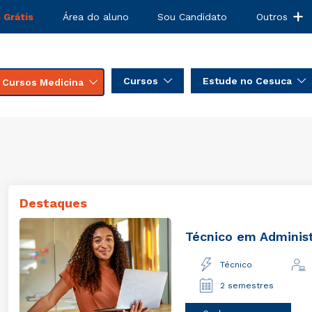
 Grátis
Área do aluno
Sou Candidato
Outros
Cursos
Estude no Cesuca
Cursos Medicina
Destaques
stração
Técnico
EAD
Téc
2 s