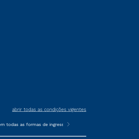
abrir todas as condições vigentes
as as formas de ingresso, exceto na prova on-line ou agendada,
**Semipresencial é um formato do E