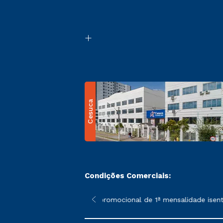
Cesuca
Condições Comerciais:
 poderão sofrer alterações nos períodos de rematrícula conform
*A condição promocional de 1ª mensalidade isenta – re