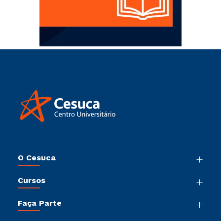
O Cesuca
Nossa História
Cursos
Sala de Imprensa
Graduação
Trabalhe Conosco
Faça Parte
Pós-Graduação
Sou Colaborador
Vestibular Múltipla Escolha
Cursos de Medicina