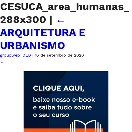
CESUCA_area_humanas_
288x300
|
←
ARQUITETURA E
URBANISMO
groupweb_OLD
|
16 de setembro de 2020
←
→