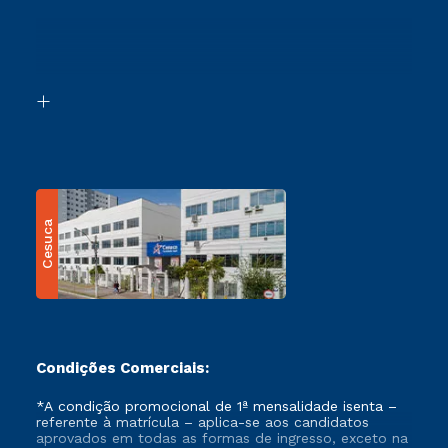
Sou Ex-Aluno
Ingresso via Enem
Canais de Atendimento
Retorne ao Curso
Acessibilidade
Segunda Graduação
Biblioteca
Transferência
Cesuca
Condições Comerciais:
*A condição promocional de 1ª mensalidade isenta –
referente à matrícula – aplica-se aos candidatos
aprovados em todas as formas de ingresso, exceto na