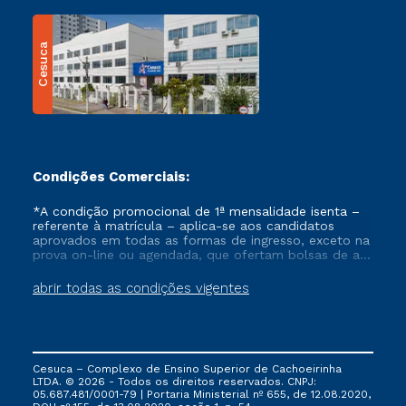
Cesuca
Condições Comerciais:
*A condição promocional de 1ª mensalidade isenta –
referente à matrícula – aplica-se aos candidatos
aprovados em todas as formas de ingresso, exceto na
prova on-line ou agendada, que ofertam bolsas de até
50% de desconto, ambos ingressantes no semestre
vigente, que ainda não tenham efetivado e/ou não
abrir todas as condições vigentes
tenham cancelado ou trancado sua matrícula em uma
das Instituições da Cruzeiro do Sul Educacional, no
período de um ano. Tais condições não se aplicam
aos cursos de Medicina, e também para matriculados
via FIES, Prouni e outros programas governamentais, e
Cesuca – Complexo de Ensino Superior de Cachoeirinha
não se acumula com nenhuma outra campanha
LTDA. © 2026 - Todos os direitos reservados. CNPJ:
ofertada pela Instituição.
05.687.481/0001-79 | Portaria Ministerial nº 655, de 12.08.2020,