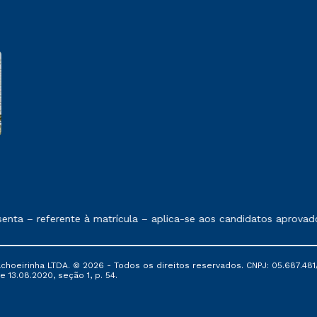
e exposto no contrato de prestação de serviços
nta – referente à matrícula – aplica-se aos candidatos aprovado
oeirinha LTDA. © 2026 - Todos os direitos reservados. CNPJ: 05.687.481/
e 13.08.2020, seção 1, p. 54.