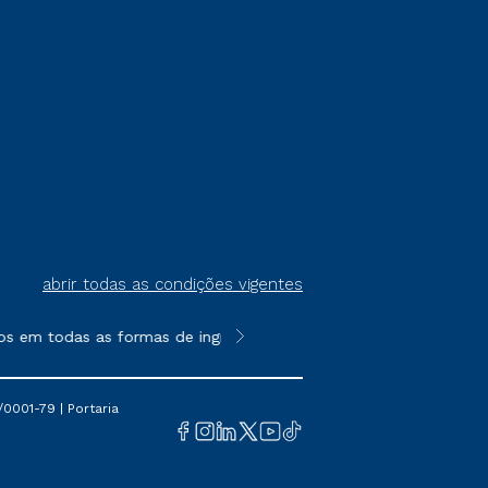
abrir todas as condições vigentes
s em todas as formas de ingresso, exceto na prova on-line ou a
**Semipresencial é um formato do E
0001-79 | Portaria