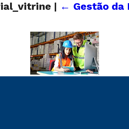
ial_vitrine
|
←
Gestão da 