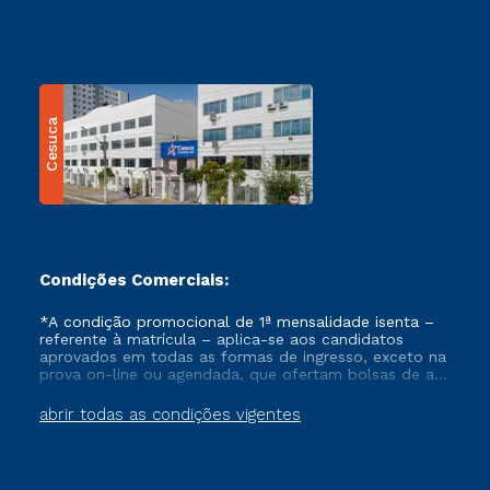
Cesuca
Condições Comerciais:
*A condição promocional de 1ª mensalidade isenta –
referente à matrícula – aplica-se aos candidatos
aprovados em todas as formas de ingresso, exceto na
prova on-line ou agendada, que ofertam bolsas de até
50% de desconto, ambos ingressantes no semestre
vigente, que ainda não tenham efetivado e/ou não
abrir todas as condições vigentes
tenham cancelado ou trancado sua matrícula em uma
das Instituições da Cruzeiro do Sul Educacional, no
período de um ano. Tais condições não se aplicam
aos cursos de Medicina, e também para matriculados