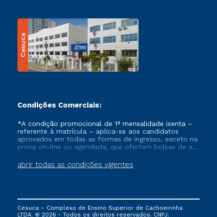
Cesuca
Condições Comerciais:
*A condição promocional de 1ª mensalidade isenta –
referente à matrícula – aplica-se aos candidatos
aprovados em todas as formas de ingresso, exceto na
prova on-line ou agendada, que ofertam bolsas de até
50% de desconto, ambos ingressantes no semestre
vigente, que ainda não tenham efetivado e/ou não
abrir todas as condições vigentes
tenham cancelado ou trancado sua matrícula em uma
das Instituições da Cruzeiro do Sul Educacional, no
período de um ano. Tais condições não se aplicam
aos cursos de Medicina, e também para matriculados
via FIES, Prouni e outros programas governamentais, e
Cesuca – Complexo de Ensino Superior de Cachoeirinha
não se acumula com nenhuma outra campanha
LTDA. © 2026 - Todos os direitos reservados. CNPJ:
ofertada pela Instituição.