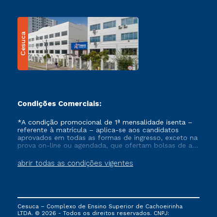
Cesuca
Condições Comerciais:
*A condição promocional de 1ª mensalidade isenta –
referente à matrícula – aplica-se aos candidatos
aprovados em todas as formas de ingresso, exceto na
prova on-line ou agendada, que ofertam bolsas de até
50% de desconto, ambos ingressantes no semestre
vigente, que ainda não tenham efetivado e/ou não
abrir todas as condições vigentes
tenham cancelado ou trancado sua matrícula em uma
das Instituições da Cruzeiro do Sul Educacional, no
período de um ano. Tais condições não se aplicam
aos cursos de Medicina, e também para matriculados
via FIES, Prouni e outros programas governamentais, e
Cesuca – Complexo de Ensino Superior de Cachoeirinha
não se acumula com nenhuma outra campanha
LTDA. © 2026 - Todos os direitos reservados. CNPJ:
ofertada pela Instituição.