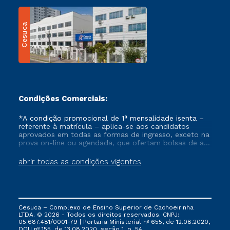
Cesuca
Condições Comerciais:
*A condição promocional de 1ª mensalidade isenta –
referente à matrícula – aplica-se aos candidatos
aprovados em todas as formas de ingresso, exceto na
prova on-line ou agendada, que ofertam bolsas de até
50% de desconto, ambos ingressantes no semestre
vigente, que ainda não tenham efetivado e/ou não
abrir todas as condições vigentes
tenham cancelado ou trancado sua matrícula em uma
das Instituições da Cruzeiro do Sul Educacional, no
período de um ano. Tais condições não se aplicam
aos cursos de Medicina, e também para matriculados
via FIES, Prouni e outros programas governamentais, e
Cesuca – Complexo de Ensino Superior de Cachoeirinha
não se acumula com nenhuma outra campanha
LTDA. © 2026 - Todos os direitos reservados. CNPJ:
ofertada pela Instituição.
05.687.481/0001-79 | Portaria Ministerial nº 655, de 12.08.2020,
DOU nº 155, de 13.08.2020, seção 1, p. 54.