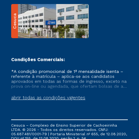
Cesuca
Condições Comerciais:
*A condição promocional de 1ª mensalidade isenta –
referente à matrícula – aplica-se aos candidatos
aprovados em todas as formas de ingresso, exceto na
prova on-line ou agendada, que ofertam bolsas de até
50% de desconto, ambos ingressantes no semestre
vigente, que ainda não tenham efetivado e/ou não
abrir todas as condições vigentes
tenham cancelado ou trancado sua matrícula em uma
das Instituições da Cruzeiro do Sul Educacional, no
período de um ano. Tais condições não se aplicam
aos cursos de Medicina, e também para matriculados
via FIES, Prouni e outros programas governamentais, e
Cesuca – Complexo de Ensino Superior de Cachoeirinha
não se acumula com nenhuma outra campanha
LTDA. © 2026 - Todos os direitos reservados. CNPJ:
ofertada pela Instituição.
05.687.481/0001-79 | Portaria Ministerial nº 655, de 12.08.2020,
DOU nº 155, de 13.08.2020, seção 1, p. 54.