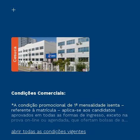
Biblioteca
Transferência
Cesuca
Condições Comerciais:
*A condição promocional de 1ª mensalidade isenta –
referente à matrícula – aplica-se aos candidatos
aprovados em todas as formas de ingresso, exceto na
prova on-line ou agendada, que ofertam bolsas de até
50% de desconto, ambos ingressantes no semestre
vigente, que ainda não tenham efetivado e/ou não
abrir todas as condições vigentes
tenham cancelado ou trancado sua matrícula em uma