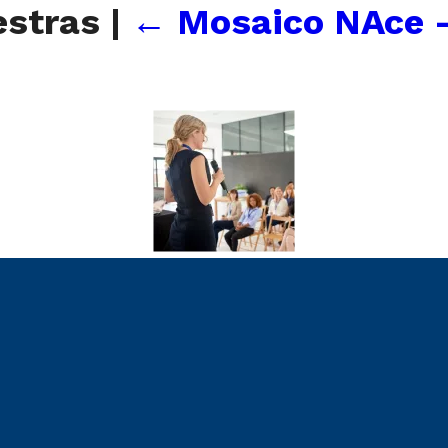
estras
|
←
Mosaico NAce 