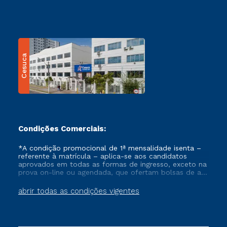
Cesuca
Condições Comerciais:
*A condição promocional de 1ª mensalidade isenta –
referente à matrícula – aplica-se aos candidatos
aprovados em todas as formas de ingresso, exceto na
prova on-line ou agendada, que ofertam bolsas de até
50% de desconto, ambos ingressantes no semestre
vigente, que ainda não tenham efetivado e/ou não
abrir todas as condições vigentes
tenham cancelado ou trancado sua matrícula em uma
das Instituições da Cruzeiro do Sul Educacional, no
período de um ano. Tais condições não se aplicam
aos cursos de Medicina, e também para matriculados