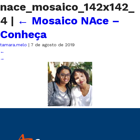
nace_mosaico_142x142_
4
|
←
Mosaico NAce –
Conheça
tamara.melo
|
7 de agosto de 2019
←
→