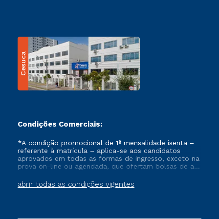
Cesuca
Condições Comerciais:
*A condição promocional de 1ª mensalidade isenta –
referente à matrícula – aplica-se aos candidatos
aprovados em todas as formas de ingresso, exceto na
prova on-line ou agendada, que ofertam bolsas de até
50% de desconto, ambos ingressantes no semestre
vigente, que ainda não tenham efetivado e/ou não
abrir todas as condições vigentes
tenham cancelado ou trancado sua matrícula em uma
das Instituições da Cruzeiro do Sul Educacional, no
período de um ano. Tais condições não se aplicam
aos cursos de Medicina, e também para matriculados