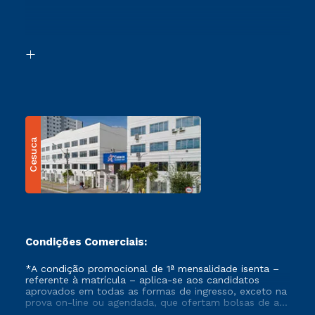
Canais de Atendimento
Retorne ao Curso
Acessibilidade
Segunda Graduação
Biblioteca
Transferência
Cesuca
Condições Comerciais:
*A condição promocional de 1ª mensalidade isenta –
referente à matrícula – aplica-se aos candidatos
aprovados em todas as formas de ingresso, exceto na
prova on-line ou agendada, que ofertam bolsas de até
50% de desconto, ambos ingressantes no semestre