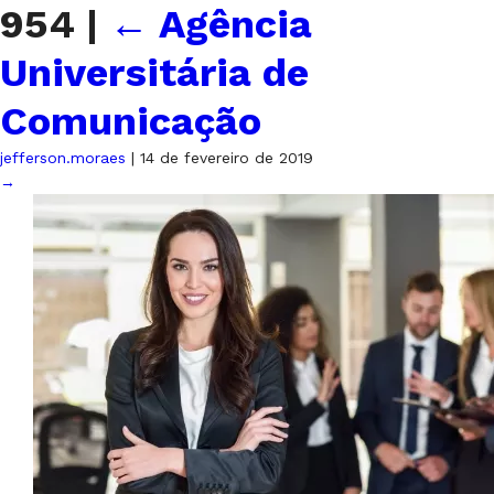
954
|
←
Agência
Universitária de
Comunicação
jefferson.moraes
|
14 de fevereiro de 2019
→