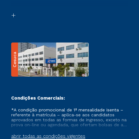
Acessibilidade
Segunda Graduação
Biblioteca
Transferência
Cesuca
Condições Comerciais:
*A condição promocional de 1ª mensalidade isenta –
referente à matrícula – aplica-se aos candidatos
aprovados em todas as formas de ingresso, exceto na
prova on-line ou agendada, que ofertam bolsas de até
50% de desconto, ambos ingressantes no semestre
vigente, que ainda não tenham efetivado e/ou não
abrir todas as condições vigentes