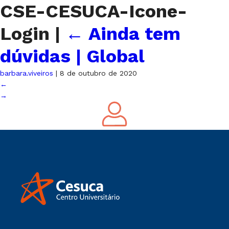
CSE-CESUCA-Icone-
Login
|
←
Ainda tem
dúvidas | Global
barbara.viveiros
|
8 de outubro de 2020
←
→