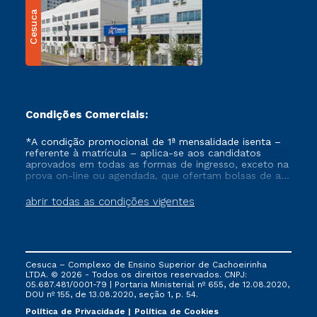
Cesuca
Condições Comerciais:
*A condição promocional de 1ª mensalidade isenta –
referente à matrícula – aplica-se aos candidatos
aprovados em todas as formas de ingresso, exceto na
prova on-line ou agendada, que ofertam bolsas de até
50% de desconto, ambos ingressantes no semestre
vigente, que ainda não tenham efetivado e/ou não
abrir todas as condições vigentes
tenham cancelado ou trancado sua matrícula em uma
das Instituições da Cruzeiro do Sul Educacional, no
período de um ano. Tais condições não se aplicam
aos cursos de Medicina, e também para matriculados
via FIES, Prouni e outros programas governamentais, e
Cesuca – Complexo de Ensino Superior de Cachoeirinha
não se acumula com nenhuma outra campanha
LTDA. © 2026 - Todos os direitos reservados. CNPJ:
ofertada pela Instituição.
05.687.481/0001-79 | Portaria Ministerial nº 655, de 12.08.2020,
DOU nº 155, de 13.08.2020, seção 1, p. 54.
Política de Privacidade
Política de Cookies