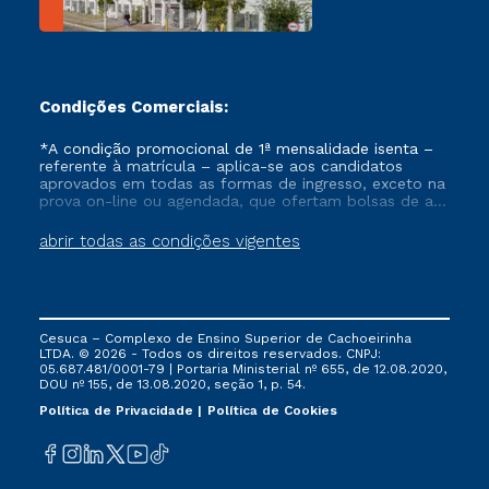
Condições Comerciais:
*A condição promocional de 1ª mensalidade isenta –
referente à matrícula – aplica-se aos candidatos
aprovados em todas as formas de ingresso, exceto na
prova on-line ou agendada, que ofertam bolsas de até
50% de desconto, ambos ingressantes no semestre
vigente, que ainda não tenham efetivado e/ou não
abrir todas as condições vigentes
tenham cancelado ou trancado sua matrícula em uma
das Instituições da Cruzeiro do Sul Educacional, no
período de um ano. Tais condições não se aplicam
aos cursos de Medicina, e também para matriculados
via FIES, Prouni e outros programas governamentais, e
Cesuca – Complexo de Ensino Superior de Cachoeirinha
não se acumula com nenhuma outra campanha
LTDA. © 2026 - Todos os direitos reservados. CNPJ:
ofertada pela Instituição.
05.687.481/0001-79 | Portaria Ministerial nº 655, de 12.08.2020,
DOU nº 155, de 13.08.2020, seção 1, p. 54.
Política de Privacidade
Política de Cookies