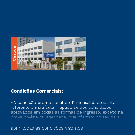
Segunda Graduação
Biblioteca
Transferência
Cesuca
Condições Comerciais:
*A condição promocional de 1ª mensalidade isenta –
referente à matrícula – aplica-se aos candidatos
aprovados em todas as formas de ingresso, exceto na
prova on-line ou agendada, que ofertam bolsas de até
50% de desconto, ambos ingressantes no semestre
vigente, que ainda não tenham efetivado e/ou não
abrir todas as condições vigentes
tenham cancelado ou trancado sua matrícula em uma