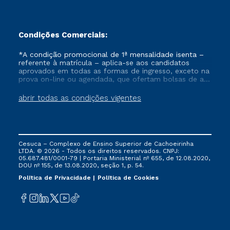
Condições Comerciais:
*A condição promocional de 1ª mensalidade isenta –
referente à matrícula – aplica-se aos candidatos
aprovados em todas as formas de ingresso, exceto na
prova on-line ou agendada, que ofertam bolsas de até
50% de desconto, ambos ingressantes no semestre
vigente, que ainda não tenham efetivado e/ou não
abrir todas as condições vigentes
tenham cancelado ou trancado sua matrícula em uma
das Instituições da Cruzeiro do Sul Educacional, no
período de um ano. Tais condições não se aplicam
aos cursos de Medicina, e também para matriculados
via FIES, Prouni e outros programas governamentais, e
Cesuca – Complexo de Ensino Superior de Cachoeirinha
não se acumula com nenhuma outra campanha
LTDA. © 2026 - Todos os direitos reservados. CNPJ:
ofertada pela Instituição.
05.687.481/0001-79 | Portaria Ministerial nº 655, de 12.08.2020,
DOU nº 155, de 13.08.2020, seção 1, p. 54.
Política de Privacidade
Política de Cookies