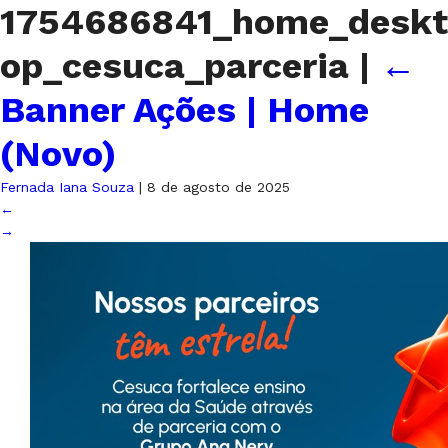
1754686841_home_deskt
op_cesuca_parceria
|
←
Banner Ações | Home
(Novo)
Fernada Iana Souza
|
8 de agosto de 2025
←
→