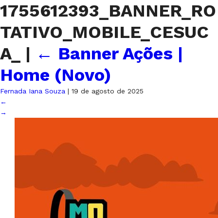
1755612393_BANNER_RO
TATIVO_MOBILE_CESUC
A_
|
←
Banner Ações |
Home (Novo)
Fernada Iana Souza
|
19 de agosto de 2025
←
→