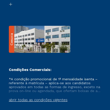
Biblioteca
Transferência
Cesuca
Condições Comerciais:
*A condição promocional de 1ª mensalidade isenta –
referente à matrícula – aplica-se aos candidatos
aprovados em todas as formas de ingresso, exceto na
prova on-line ou agendada, que ofertam bolsas de até
50% de desconto, ambos ingressantes no semestre
vigente, que ainda não tenham efetivado e/ou não
abrir todas as condições vigentes
tenham cancelado ou trancado sua matrícula em uma
das Instituições da Cruzeiro do Sul Educacional, no