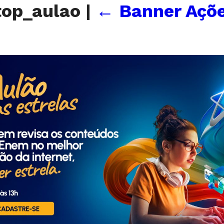
top_aulao
|
←
Banner Açõe