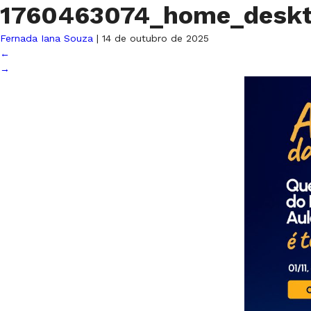
1760463074_home_desk
Fernada Iana Souza
|
14 de outubro de 2025
←
→