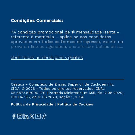
Condições Comerciais:
*A condição promocional de 1ª mensalidade isenta –
referente à matrícula – aplica-se aos candidatos
aprovados em todas as formas de ingresso, exceto na
prova on-line ou agendada, que ofertam bolsas de até
50% de desconto, ambos ingressantes no semestre
vigente, que ainda não tenham efetivado e/ou não
abrir todas as condições vigentes
tenham cancelado ou trancado sua matrícula em uma
das Instituições da Cruzeiro do Sul Educacional, no
período de um ano. Tais condições não se aplicam
aos cursos de Medicina, e também para matriculados
via FIES, Prouni e outros programas governamentais, e
Cesuca – Complexo de Ensino Superior de Cachoeirinha
não se acumula com nenhuma outra campanha
LTDA. © 2026 - Todos os direitos reservados. CNPJ:
ofertada pela Instituição.
05.687.481/0001-79 | Portaria Ministerial nº 655, de 12.08.2020,
DOU nº 155, de 13.08.2020, seção 1, p. 54.
Política de Privacidade
Política de Cookies