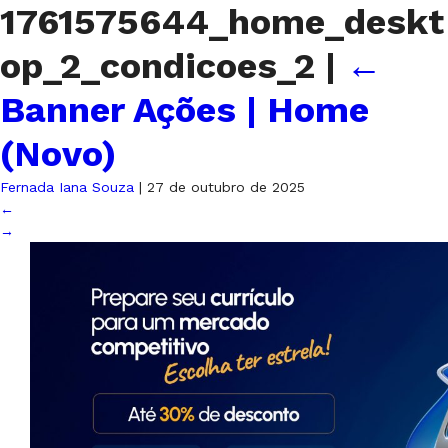
1761575644_home_deskt
op_2_condicoes_2
|
←
Banner Ações | Home
(Novo)
Fernada Iana Souza
|
27 de outubro de 2025
←
→