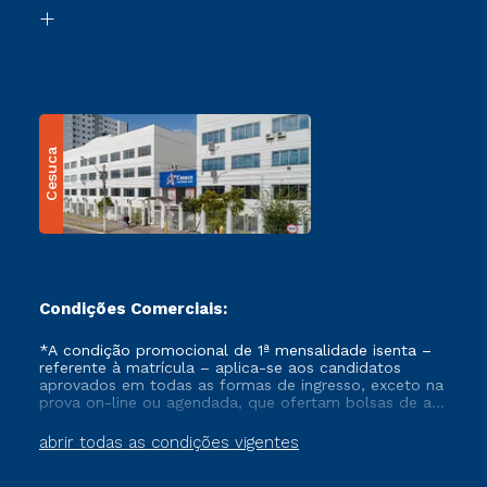
Biblioteca
Transferência
Cesuca
Condições Comerciais:
*A condição promocional de 1ª mensalidade isenta –
referente à matrícula – aplica-se aos candidatos
aprovados em todas as formas de ingresso, exceto na
prova on-line ou agendada, que ofertam bolsas de até
50% de desconto, ambos ingressantes no semestre
vigente, que ainda não tenham efetivado e/ou não
abrir todas as condições vigentes
tenham cancelado ou trancado sua matrícula em uma
das Instituições da Cruzeiro do Sul Educacional, no