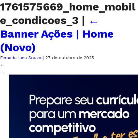
1761575669_home_mobil
e_condicoes_3
|
←
Banner Ações | Home
(Novo)
Fernada Iana Souza
|
27 de outubro de 2025
←
→