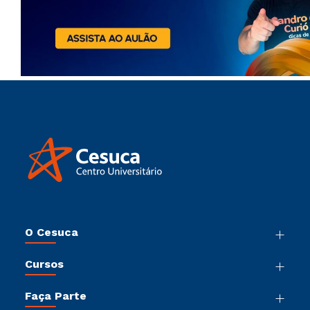
O Cesuca
Nossa História
Cursos
Sala de Imprensa
Graduação
Trabalhe Conosco
Faça Parte
Pós-Graduação
Sou Colaborador