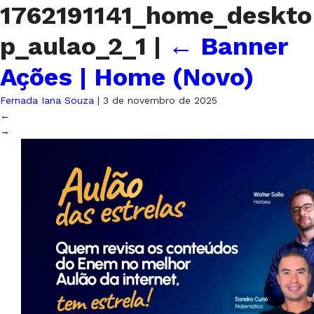
1762191141_home_deskto
p_aulao_2_1
|
←
Banner
Ações | Home (Novo)
Fernada Iana Souza
|
3 de novembro de 2025
←
→