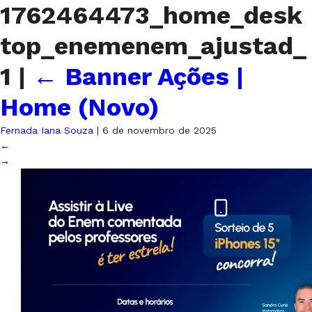
1762464473_home_desk
top_enemenem_ajustad_
1
|
←
Banner Ações |
Home (Novo)
Fernada Iana Souza
|
6 de novembro de 2025
←
→