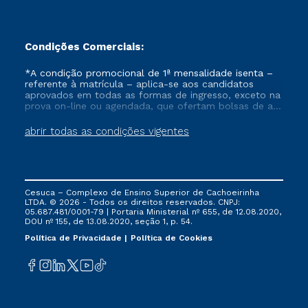
Condições Comerciais:
*A condição promocional de 1ª mensalidade isenta –
referente à matrícula – aplica-se aos candidatos
aprovados em todas as formas de ingresso, exceto na
prova on-line ou agendada, que ofertam bolsas de até
50% de desconto, ambos ingressantes no semestre
vigente, que ainda não tenham efetivado e/ou não
abrir todas as condições vigentes
tenham cancelado ou trancado sua matrícula em uma
das Instituições da Cruzeiro do Sul Educacional, no
período de um ano. Tais condições não se aplicam
aos cursos de Medicina, e também para matriculados
via FIES, Prouni e outros programas governamentais, e
Cesuca – Complexo de Ensino Superior de Cachoeirinha
não se acumula com nenhuma outra campanha
LTDA. © 2026 - Todos os direitos reservados. CNPJ:
ofertada pela Instituição.
05.687.481/0001-79 | Portaria Ministerial nº 655, de 12.08.2020,
DOU nº 155, de 13.08.2020, seção 1, p. 54.
Política de Privacidade
Política de Cookies